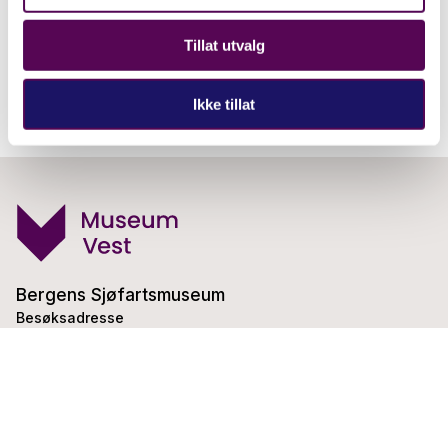
Tillat utvalg
Ikke tillat
Bergens Sjøfartsmuseum
Besøksadresse
Haakon Sheteligsplass 15
5007 Bergen
Telefon:
55 54 96 00
E-post:
postsjofart@museumvest.no