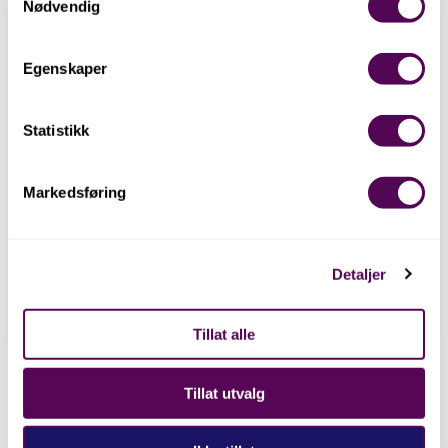
Nødvendig
Egenskaper
Statistikk
For medlemmer
Markedsføring
Tilgang bare for medlemmer
av venneforeningen
Aktiviteter
Detaljer
Her kan se mer om hvilke
aktiviteter venneforeningen
driver med
Tillat alle
Tillat utvalg
BLI MED I DAG