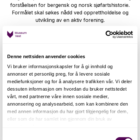
forståelsen for bergensk og norsk sjøfartshistorie.
Formålet skal søkes nådd ved opprettholdelse og
utvikling av en aktiv forening.
Informasjon
Denne nettsiden anvender cookies
Vi bruker informasjonskapsler for å gi innhold og
annonser et personlig preg, for å levere sosiale
mediefunksjoner og for å analysere trafikken vår. Vi deler
dessuten informasjon om hvordan du bruker nettstedet
vårt, med partnerne våre innen sosiale medier,
Medlemsfordeler
Kontakt oss
annonsering og analysearbeid, som kan kombinere den
Bli medlem i
med annen informasjon du har gjort tilgjengelig for dem,
Kontaktinformasjonen til
vennerforeningen og bli
venneforeningen finner du
eller som de har samlet inn gjennom din bruk av
bedre kjent med museet og
her!
tjenestene deres.
dets virksomhet.
Samtykkevalg