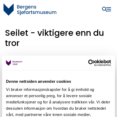
Seilet - viktigere enn du
tror
Det er vanskelig å forestille seg vikingtidens sjøreiser
uten de klinkbygde langskip med store og effektive
ullseil. Seilet ble trolig tatt i bruk i nordisk
skipsbygging på 700-tallet, og var en viktig
Denne nettsiden anvender cookies
teknologisk utvikling som gjorde det mulig å bygge
bredere skip som Oseberg og Gokstadskipet.
Vi bruker informasjonskapsler for å gi innhold og
annonser et personlig preg, for å levere sosiale
2
Et langskip trengte et seil på omkring
120m
og et
mediefunksjoner og for å analysere trafikken vår. Vi deler
2
handelsskip vel
45m
. Osebergskipet sitt seil var på
dessuten informasjon om hvordan du bruker nettstedet
2
2
vårt, med partnerne våre innen sosiale medier,
omtrent
80m
og Gokstadskipet
130m
. Til de største